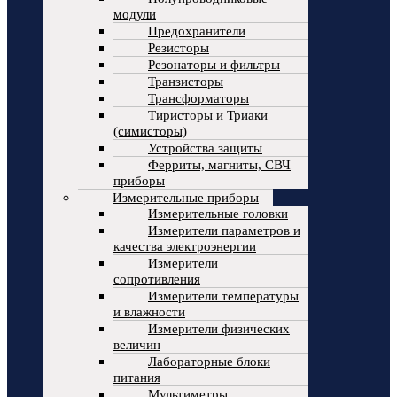
модули
Предохранители
Резисторы
Резонаторы и фильтры
Транзисторы
Трансформаторы
Тиристоры и Триаки
(симисторы)
Устройства защиты
Ферриты, магниты, СВЧ
приборы
Измерительные приборы
Измерительные головки
Измерители параметров и
качества электроэнергии
Измерители
сопротивления
Измерители температуры
и влажности
Измерители физических
величин
Лабораторные блоки
питания
Мультиметры