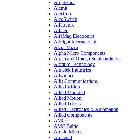
Amphenol
Alemit
Alectron
AlcoSwitch
Alfatronix
Alfatec
AlfaMag Electronics
Albright International
Alcor Micro
Alpha Micro Components
Alpha and Omega Semiconductor
Alorium Technology
Almetek Industries
Allwinner
Allis Communications
Allied Vision
Allied Moulded
Allied Motion
Allied Telesis
Allied Electronics & Automation
Allied Components
AMCC
AMC Baltic
Ambiq Micro
Ambersil