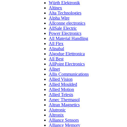
Würth Elektronik
Altinex
Alta Technologies
Alpha Wire
Allconne electronics
AllSale Electric
Power Electronics
All Material Handling
All Flex
Alinabal
Algodue Elettronica
All Best
AllPoint Electronics
Allnet
Allis Communications
Allied Vision
Allied Moulded
Allied Motion
Allied Telesis
Amec Thermasol
Altran Magnetics
Alutronic
Altronix
Alliance Sensors
Alliance Memory