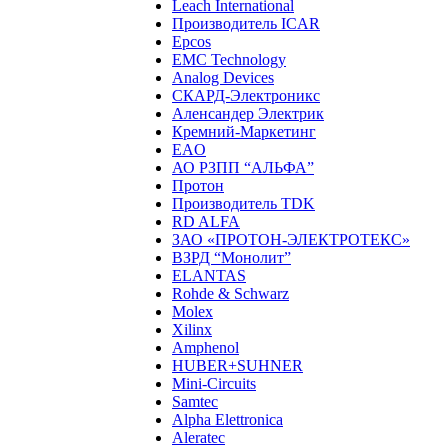
Leach International
Производитель ICAR
Epcos
EMC Technology
Analog Devices
СКАРД-Электроникс
Аленсандер Электрик
Кремний-Маркетинг
EAO
АО РЗПП “АЛЬФА”
Протон
Производитель TDK
RD ALFA
ЗАО «ПРОТОН-ЭЛЕКТРОТЕКС»
ВЗРД “Монолит”
ELANTAS
Rohde & Schwarz
Molex
Xilinx
Amphenol
HUBER+SUHNER
Mini-Circuits
Samtec
Alpha Elettronica
Aleratec