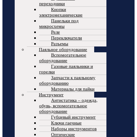
переходники
Кнопки
электромеханические
Панельки под
микросхемы
Реле
Переключатели
Разъемы
Паяльное оборудование
Вспомогательное
оборудование
Газовые паяльники и
горелки
Запчасти к паяльному
оборудованию
Материалы для пайки
Инструмент
Антистатика – одежда,
обувь, вспомогательное
оборудование
Губцевый инструмент
Ключи гаечные
Наборы инструментов
Оптические