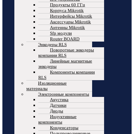
Продукты 60 ГГц
Корпуса Mikrotik
Интерфейсы Mikrotik
Аксессуары Mikrotik
Антенны Mikrotik
Sfp модули
Router BOARD
Энкодеры RLS
Поворотные энкодеры
компании RLS
Линейные магнитные
энкодеры
Компоненты компании
RLS
Изоляционные
материалы
Электронные компоненты
Акустика
Датчики
Диоды
Индуктивные
компоненты
Конденсаторы
Полупроводниковые