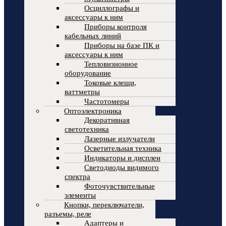
Осциллографы и
аксессуары к ним
Приборы контроля
кабельных линий
Приборы на базе ПК и
аксессуары к ним
Тепловизионное
оборудование
Токовые клещи,
ваттметры
Частотомеры
Оптоэлектроника
Декоративная
светотехника
Лазерные излучатели
Осветительная техника
Индикаторы и дисплеи
Светодиоды видимого
спектра
Фоточувствительные
элементы
Кнопки, переключатели,
разъемы, реле
Адаптеры и