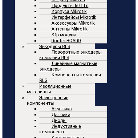
Продукты 60 ГГц
Корпуса Mikrotik
Интерфейсы Mikrotik
Аксессуары Mikrotik
Антенны Mikrotik
Sfp модули
Router BOARD
Энкодеры RLS
Поворотные энкодеры
компании RLS
Линейные магнитные
энкодеры
Компоненты компании
RLS
Изоляционные
материалы
Электронные
компоненты
Акустика
Датчики
Диоды
Индуктивные
компоненты
Конденсаторы