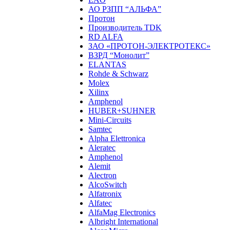
АО РЗПП “АЛЬФА”
Протон
Производитель TDK
RD ALFA
ЗАО «ПРОТОН-ЭЛЕКТРОТЕКС»
ВЗРД “Монолит”
ELANTAS
Rohde & Schwarz
Molex
Xilinx
Amphenol
HUBER+SUHNER
Mini-Circuits
Samtec
Alpha Elettronica
Aleratec
Amphenol
Alemit
Alectron
AlcoSwitch
Alfatronix
Alfatec
AlfaMag Electronics
Albright International