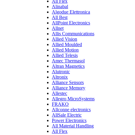
All Flex
Alinabal
Algodue Elettronica
All Best
AllPoint Electronics
Allnet
Allis Communications
Allied Vision
Allied Moulded
Allied Motion
Allied Telesis
Amec Thermasol
Altran Magnetics
Alutronic
Altronix
Alliance Sensors
Alliance Memory
Allestec
Allegro MicroSystems
FRAKO
Allconne electronics
AllSale Electric
Power Electronics
All Material Handling
All Flex