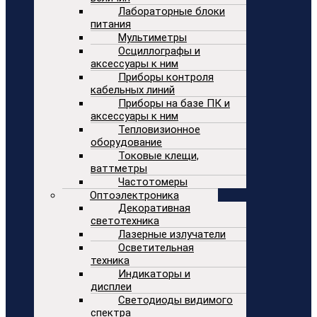
Лабораторные блоки
питания
Мультиметры
Осциллографы и
аксессуары к ним
Приборы контроля
кабельных линий
Приборы на базе ПК и
аксессуары к ним
Тепловизионное
оборудование
Токовые клещи,
ваттметры
Частотомеры
Оптоэлектроника
Декоративная
светотехника
Лазерные излучатели
Осветительная
техника
Индикаторы и
дисплеи
Светодиоды видимого
спектра