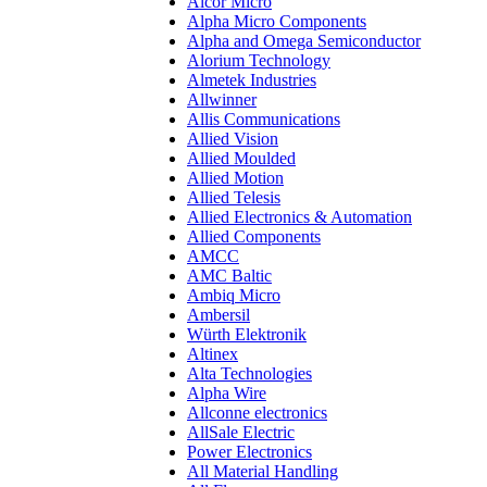
Alcor Micro
Alpha Micro Components
Alpha and Omega Semiconductor
Alorium Technology
Almetek Industries
Allwinner
Allis Communications
Allied Vision
Allied Moulded
Allied Motion
Allied Telesis
Allied Electronics & Automation
Allied Components
AMCC
AMC Baltic
Ambiq Micro
Ambersil
Würth Elektronik
Altinex
Alta Technologies
Alpha Wire
Allconne electronics
AllSale Electric
Power Electronics
All Material Handling