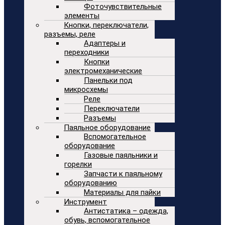
Фоточувствительные
элементы
Кнопки, переключатели,
разъемы, реле
Адаптеры и
переходники
Кнопки
электромеханические
Панельки под
микросхемы
Реле
Переключатели
Разъемы
Паяльное оборудование
Вспомогательное
оборудование
Газовые паяльники и
горелки
Запчасти к паяльному
оборудованию
Материалы для пайки
Инструмент
Антистатика – одежда,
обувь, вспомогательное