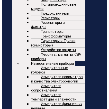
Полупроводниковые
модули
Предохранители
Резисторы
Резонаторы и
фильтры
Транзисторы
Трансформаторы
Тиристоры и Триаки
(симисторы)
Устройства защиты
Ферриты, магниты, СВЧ
приборы
Измерительные приборы
Измерительные
головки
Измерители параметров
и качества электроэнергии
Измерители
сопротивления
Измерители
температуры и влажности
Измерители физических
величин