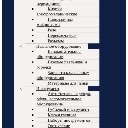
переходники
Кнопки
электромеханические
Панельки под
микросхемы
Реле
Переключатели
Разъемы
Паяльное оборудование
Вспомогательное
оборудование
Газовые паяльники и
горелки
Запчасти к паяльному
оборудованию
Материалы для пайки
Инструмент
Антистатика – одежда,
обувь, вспомогательное
оборудование
Губцевый инструмент
Ключи гаечные
Наборы инструментов
Оптические