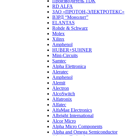
Производитель TDK
RD ALFA
ЗАО «ПРОТОН-ЭЛЕКТРОТЕКС»
ВЗРД “Монолит”
ELANTAS
Rohde & Schwarz
Molex
Xilinx
Amphenol
HUBER+SUHNER
Mini-Circuits
Samtec
Alpha Elettronica
Aleratec
Amphenol
Alemit
Alectron
AlcoSwitch
Alfatronix
Alfatec
AlfaMag Electronics
Albright International
Alcor Micro
Alpha Micro Components
Alpha and Omega Semiconductor