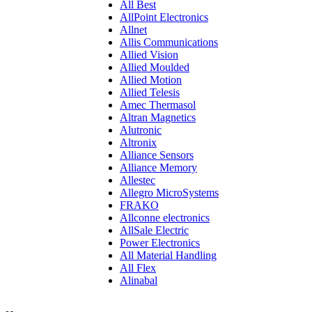
All Best
AllPoint Electronics
Allnet
Allis Communications
Allied Vision
Allied Moulded
Allied Motion
Allied Telesis
Amec Thermasol
Altran Magnetics
Alutronic
Altronix
Alliance Sensors
Alliance Memory
Allestec
Allegro MicroSystems
FRAKO
Allconne electronics
AllSale Electric
Power Electronics
All Material Handling
All Flex
Alinabal