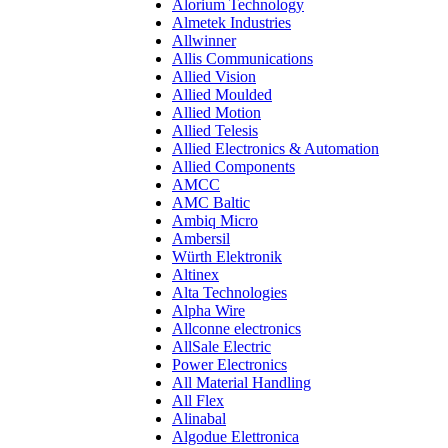
Alorium Technology
Almetek Industries
Allwinner
Allis Communications
Allied Vision
Allied Moulded
Allied Motion
Allied Telesis
Allied Electronics & Automation
Allied Components
AMCC
AMC Baltic
Ambiq Micro
Ambersil
Würth Elektronik
Altinex
Alta Technologies
Alpha Wire
Allconne electronics
AllSale Electric
Power Electronics
All Material Handling
All Flex
Alinabal
Algodue Elettronica