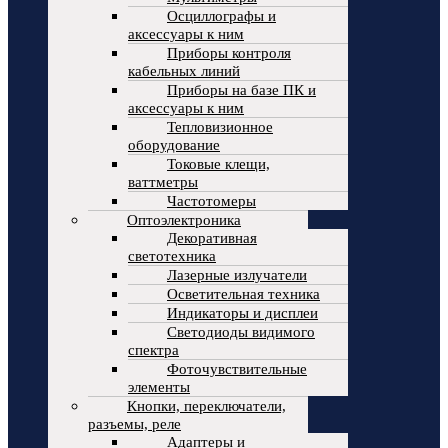
Осциллографы и
аксессуары к ним
Приборы контроля
кабельных линий
Приборы на базе ПК и
аксессуары к ним
Тепловизионное
оборудование
Токовые клещи,
ваттметры
Частотомеры
Оптоэлектроника
Декоративная
светотехника
Лазерные излучатели
Осветительная техника
Индикаторы и дисплеи
Светодиоды видимого
спектра
Фоточувствительные
элементы
Кнопки, переключатели,
разъемы, реле
Адаптеры и