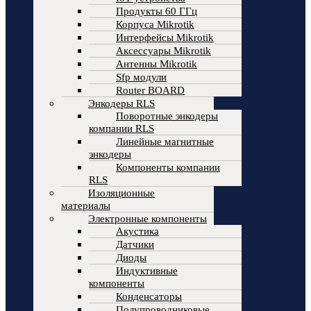
Продукты 60 ГГц
Корпуса Mikrotik
Интерфейсы Mikrotik
Аксессуары Mikrotik
Антенны Mikrotik
Sfp модули
Router BOARD
Энкодеры RLS
Поворотные энкодеры
компании RLS
Линейные магнитные
энкодеры
Компоненты компании
RLS
Изоляционные
материалы
Электронные компоненты
Акустика
Датчики
Диоды
Индуктивные
компоненты
Конденсаторы
Полупроводниковые