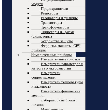
модули
Предохранители
Резисторы
Резонаторы и фильтры
Транзисторы
Трансформаторы
Тиристоры и Триаки
(симисторы)
Устройства защиты
Ферриты, магниты, СВЧ
приборы
Измерительные приборы
Измерительные головки
Измерители параметров и
качества электроэнергии
Измерители
сопротивления
Измерители температуры
и влажности
Измерители физических
величин
Лабораторные блоки
питания
Мультиметры