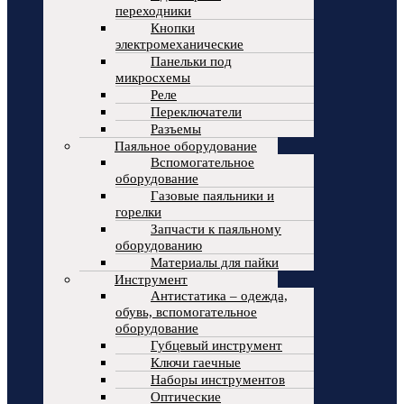
переходники
Кнопки
электромеханические
Панельки под
микросхемы
Реле
Переключатели
Разъемы
Паяльное оборудование
Вспомогательное
оборудование
Газовые паяльники и
горелки
Запчасти к паяльному
оборудованию
Материалы для пайки
Инструмент
Антистатика – одежда,
обувь, вспомогательное
оборудование
Губцевый инструмент
Ключи гаечные
Наборы инструментов
Оптические