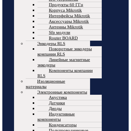
Продукты 60 ГГц
Корпуса Mikrotik
Интерфейсы Mikrotik
Аксессуары Mikrotik
Антенны Mikrotik
Sfp модули
Router BOARD
Энкодеры RLS
Поворотные энкодеры
компании RLS
Линейные магнитные
энкодеры
Компоненты компании
RLS
Изоляционные
материалы
Электронные компоненты
Акустика
Датчики
Диоды
Индуктивные
компоненты
Конденсаторы
Полупроводниковые