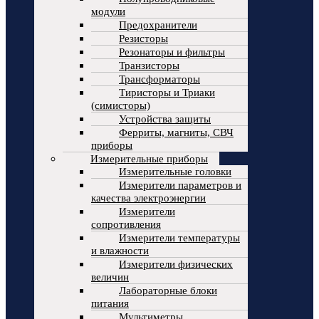
модули
Предохранители
Резисторы
Резонаторы и фильтры
Транзисторы
Трансформаторы
Тиристоры и Триаки
(симисторы)
Устройства защиты
Ферриты, магниты, СВЧ
приборы
Измерительные приборы
Измерительные головки
Измерители параметров и
качества электроэнергии
Измерители
сопротивления
Измерители температуры
и влажности
Измерители физических
величин
Лабораторные блоки
питания
Мультиметры