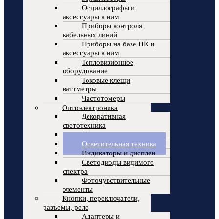
Осциллографы и
аксессуары к ним
Приборы контроля
кабельных линий
Приборы на базе ПК и
аксессуары к ним
Тепловизионное
оборудование
Токовые клещи,
ваттметры
Частотомеры
Оптоэлектроника
Декоративная
светотехника
Лазерные излучатели
Осветительная техника
Индикаторы и дисплеи
Светодиоды видимого
спектра
Фоточувствительные
элементы
Кнопки, переключатели,
разъемы, реле
Адаптеры и