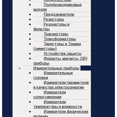
Полупроводниковые
модули
Предохранители
Резисторы
Резонаторы и
фильтры
Транзисторы
Трансформаторы
Тиристоры и Триаки
(симисторы)
Устройства защиты
Ферриты, магниты, СВЧ
приборы
Измерительные приборы
Измерительные
головки
Измерители параметров
и качества электроэнергии
Измерители
сопротивления
Измерители
температуры и влажности
Измерители физических
величин