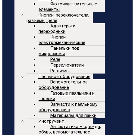
Фоточувствительные
элементы
Кнопки, переключатели,
разъемы, реле
Адаптеры и
переходники
Кнопки
электромеханические
Панельки под
микросхемы
Реле
Переключатели
Разъемы
Паяльное оборудование
Вспомогательное
оборудование
Газовые паяльники и
горелки
Запчасти к паяльному
оборудованию
Материалы для пайки
Инструмент
Антистатика – одежда,
обувь, вспомогательное