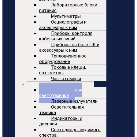
Лабораторные блоки
питания
Мультиметры
Осциллографы и
аксессуары к ним
Приборы контроля
кабельных линий
Приборы на базе ПК и
аксессуары к ним
Тепловизионное
оборудование
Токовые клещи,
ваттметры
Частотомеры
Оптоэлектроника
Декоративная
светотехника
Лазерные излучатели
Осветительная
техника
Индикаторы и
дисплеи
Светодиоды видимого
спектра