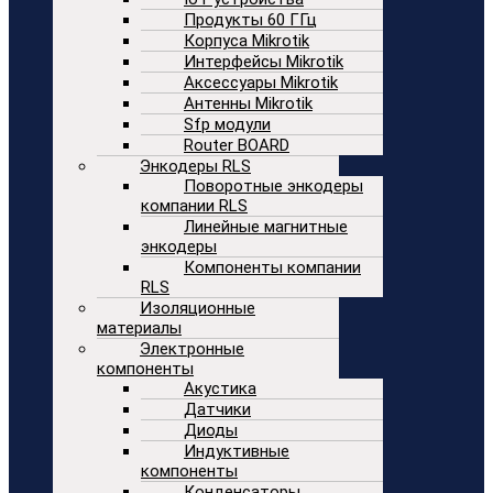
Продукты 60 ГГц
Корпуса Mikrotik
Интерфейсы Mikrotik
Аксессуары Mikrotik
Антенны Mikrotik
Sfp модули
Router BOARD
Энкодеры RLS
Поворотные энкодеры
компании RLS
Линейные магнитные
энкодеры
Компоненты компании
RLS
Изоляционные
материалы
Электронные
компоненты
Акустика
Датчики
Диоды
Индуктивные
компоненты
Конденсаторы