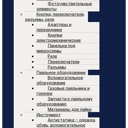
Фоточувствительные
элементы
Кнопки, переключатели,
разъемы, реле
Адаптеры и
переходники
Кнопки
электромеханические
Панельки под
микросхемы
Реле
Переключатели
Разъемы
Паяльное оборудование
Вспомогательное
оборудование
Газовые паяльники и
горелки
Запчасти к паяльному
оборудованию
Материалы для пайки
Инструмент
Антистатика – одежда,
обувь, вспомогательное