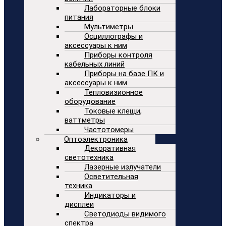
Лабораторные блоки
питания
Мультиметры
Осциллографы и
аксессуары к ним
Приборы контроля
кабельных линий
Приборы на базе ПК и
аксессуары к ним
Тепловизионное
оборудование
Токовые клещи,
ваттметры
Частотомеры
Оптоэлектроника
Декоративная
светотехника
Лазерные излучатели
Осветительная
техника
Индикаторы и
дисплеи
Светодиоды видимого
спектра