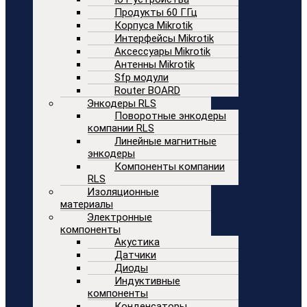
Продукты 60 ГГц
Корпуса Mikrotik
Интерфейсы Mikrotik
Аксессуары Mikrotik
Антенны Mikrotik
Sfp модули
Router BOARD
Энкодеры RLS
Поворотные энкодеры
компании RLS
Линейные магнитные
энкодеры
Компоненты компании
RLS
Изоляционные
материалы
Электронные
компоненты
Акустика
Датчики
Диоды
Индуктивные
компоненты
Конденсаторы