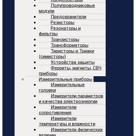
Полупроводниковые
модули
Предохранители
Резисторы
Резонаторы и
фильтры
Транзисторы
Трансформаторы
Тиристоры и Триаки
(симисторы)
Устройства защиты
Ферриты, магниты, СВЧ
приборы
Измерительные приборы
Измерительные
головки
Измерители параметров
и качества электроэнергии
Измерители
сопротивления
Измерители
температуры и влажности
Измерители физических
величин