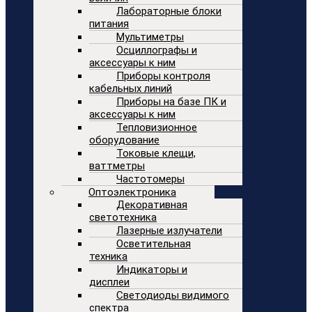
Лабораторные блоки
питания
Мультиметры
Осциллографы и
аксессуары к ним
Приборы контроля
кабельных линий
Приборы на базе ПК и
аксессуары к ним
Тепловизионное
оборудование
Токовые клещи,
ваттметры
Частотомеры
Оптоэлектроника
Декоративная
светотехника
Лазерные излучатели
Осветительная
техника
Индикаторы и
дисплеи
Светодиоды видимого
спектра