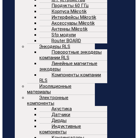
Продукты 60 ГГц
Корпуса Mikrotik
Интерфейсы Mikrotik
Аксессуары Mikrotik
Антенны Mikrotik
Sfp модули
Router BOARD
Энкодеры RLS
Поворотные энкодеры
компании RLS
Линейные магнитные
энкодеры
Компоненты компании
RLS
Изоляционные
материалы
Электронные
компоненты
Акустика
Датчики
Диоды
Индуктивные
компоненты
Конденсаторы