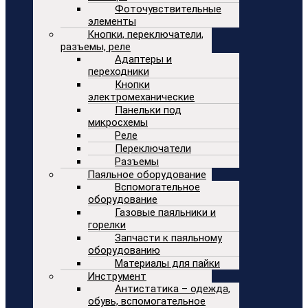
Фоточувствительные
элементы
Кнопки, переключатели,
разъемы, реле
Адаптеры и
переходники
Кнопки
электромеханические
Панельки под
микросхемы
Реле
Переключатели
Разъемы
Паяльное оборудование
Вспомогательное
оборудование
Газовые паяльники и
горелки
Запчасти к паяльному
оборудованию
Материалы для пайки
Инструмент
Антистатика – одежда,
обувь, вспомогательное