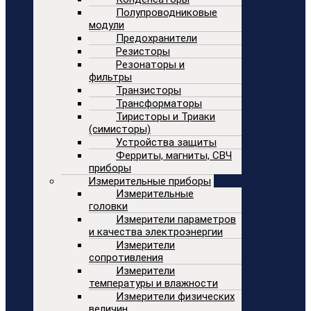
Полупроводниковые
модули
Предохранители
Резисторы
Резонаторы и
фильтры
Транзисторы
Трансформаторы
Тиристоры и Триаки
(симисторы)
Устройства защиты
Ферриты, магниты, СВЧ
приборы
Измерительные приборы
Измерительные
головки
Измерители параметров
и качества электроэнергии
Измерители
сопротивления
Измерители
температуры и влажности
Измерители физических
величин