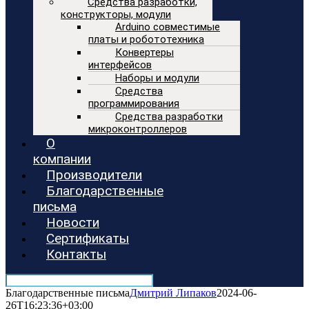
Средства разработки,
конструкторы, модули
Arduino совместимые
платы и робототехника
Конвертеры
интерфейсов
Наборы и модули
Средства
программирования
Средства разработки
микроконтроллеров
О
компании
Производители
Благодарственные
письма
Новости
Сертификаты
Контакты
Благодарственные письма
Дмитрий Липаков
2024-06-
26T16:23:36+03:00