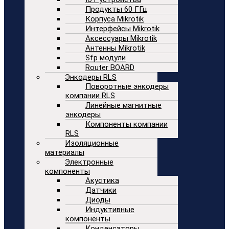
Продукты 60 ГГц
Корпуса Mikrotik
Интерфейсы Mikrotik
Аксессуары Mikrotik
Антенны Mikrotik
Sfp модули
Router BOARD
Энкодеры RLS
Поворотные энкодеры
компании RLS
Линейные магнитные
энкодеры
Компоненты компании
RLS
Изоляционные
материалы
Электронные
компоненты
Акустика
Датчики
Диоды
Индуктивные
компоненты
Конденсаторы