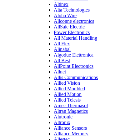
Altinex
Alta Technologies
Alpha Wire
Allconne electronics
AllSale Electric
Power Electronics
All Material Handling
All Flex
Alinabal
Algodue Elettronica
All Best
AllPoint Electronics
Allnet
Allis Communications
Allied Vision
Allied Moulded
Allied Motion
Allied Telesis
Amec Thermasol
Altran Magnetics
Alutronic
Altronix
Alliance Sensors
Alliance Memory
Allestec