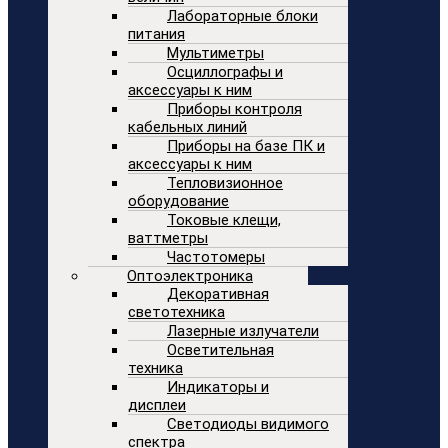
Лабораторные блоки
питания
Мультиметры
Осциллографы и
аксессуары к ним
Приборы контроля
кабельных линий
Приборы на базе ПК и
аксессуары к ним
Тепловизионное
оборудование
Токовые клещи,
ваттметры
Частотомеры
Оптоэлектроника
Декоративная
светотехника
Лазерные излучатели
Осветительная
техника
Индикаторы и
дисплеи
Светодиоды видимого
спектра