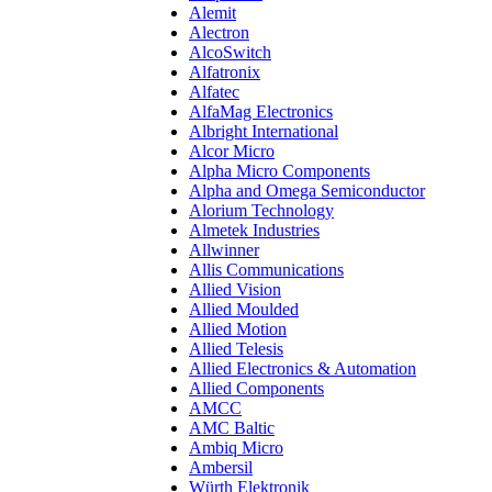
Alemit
Alectron
AlcoSwitch
Alfatronix
Alfatec
AlfaMag Electronics
Albright International
Alcor Micro
Alpha Micro Components
Alpha and Omega Semiconductor
Alorium Technology
Almetek Industries
Allwinner
Allis Communications
Allied Vision
Allied Moulded
Allied Motion
Allied Telesis
Allied Electronics & Automation
Allied Components
AMCC
AMC Baltic
Ambiq Micro
Ambersil
Würth Elektronik