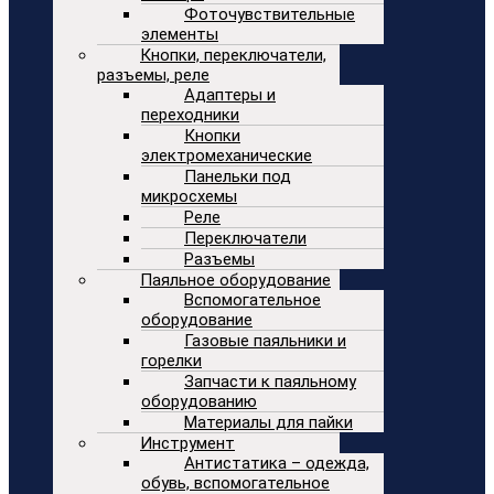
Фоточувствительные
элементы
Кнопки, переключатели,
разъемы, реле
Адаптеры и
переходники
Кнопки
электромеханические
Панельки под
микросхемы
Реле
Переключатели
Разъемы
Паяльное оборудование
Вспомогательное
оборудование
Газовые паяльники и
горелки
Запчасти к паяльному
оборудованию
Материалы для пайки
Инструмент
Антистатика – одежда,
обувь, вспомогательное