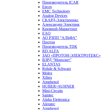
Производитель ICAR
Epcos
EMC Technology
Analog Devices
СКАРД-Электроникс
Аленсандер Электрик
Кремний-Маркетинг
EAO
АО РЗПП “АЛЬФА”
Протон
Производитель TDK
RD ALFA
ЗАО «ПРОТОН-ЭЛЕКТРОТЕКС»
ВЗРД “Монолит”
ELANTAS
Rohde & Schwarz
Molex
Xilinx
Amphenol
HUBER+SUHNER
Mini-Circuits
Samtec
Alpha Elettronica
Aleratec
Amphenol