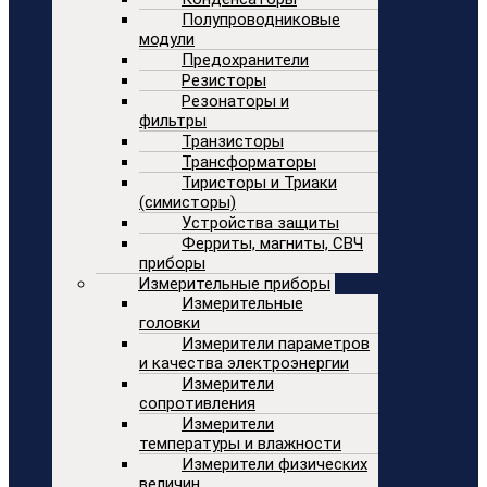
Полупроводниковые
модули
Предохранители
Резисторы
Резонаторы и
фильтры
Транзисторы
Трансформаторы
Тиристоры и Триаки
(симисторы)
Устройства защиты
Ферриты, магниты, СВЧ
приборы
Измерительные приборы
Измерительные
головки
Измерители параметров
и качества электроэнергии
Измерители
сопротивления
Измерители
температуры и влажности
Измерители физических
величин