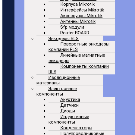
Корпуса Mikrotik
Интерфейсы Mikrotik
Аксессуары Mikrotik
Антенны Mikrotik
Sfp модули
Router BOARD
Энкодеры RLS
Поворотные энкодеры
компании RLS
Линейные магнитные
энкодеры
Компоненты компании
RLS
Изоляционные
материалы
Электронные
компоненты
Акустика
Датчики
Диоды
Индуктивные
компоненты
Конденсаторы
Полупроводниковые