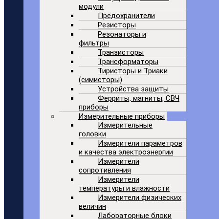
модули
Предохранители
Резисторы
Резонаторы и
фильтры
Транзисторы
Трансформаторы
Тиристоры и Триаки
(симисторы)
Устройства защиты
Ферриты, магниты, СВЧ
приборы
Измерительные приборы
Измерительные
головки
Измерители параметров
и качества электроэнергии
Измерители
сопротивления
Измерители
температуры и влажности
Измерители физических
величин
Лабораторные блоки