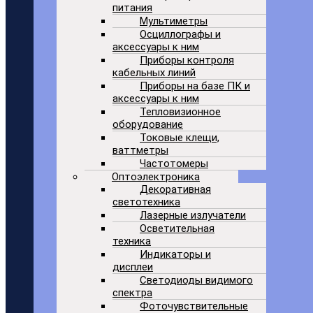
питания
Мультиметры
Осциллографы и
аксессуары к ним
Приборы контроля
кабельных линий
Приборы на базе ПК и
аксессуары к ним
Тепловизионное
оборудование
Токовые клещи,
ваттметры
Частотомеры
Оптоэлектроника
Декоративная
светотехника
Лазерные излучатели
Осветительная
техника
Индикаторы и
дисплеи
Светодиоды видимого
спектра
Фоточувствительные