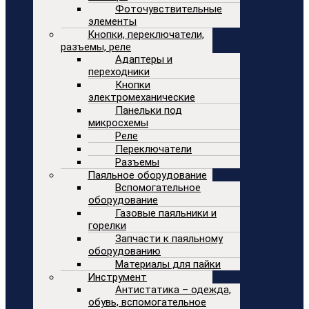
Фоточувствительные
элементы
Кнопки, переключатели,
разъемы, реле
Адаптеры и
переходники
Кнопки
электромеханические
Панельки под
микросхемы
Реле
Переключатели
Разъемы
Паяльное оборудование
Вспомогательное
оборудование
Газовые паяльники и
горелки
Запчасти к паяльному
оборудованию
Материалы для пайки
Инструмент
Антистатика – одежда,
обувь, вспомогательное