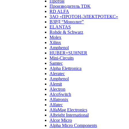
Протон
Производитель TDK
RD ALFA
ЗАО «ПРОТОН-ЭЛЕКТРОТЕКС»
ВЗРД “Монолит”
ELANTAS
Rohde & Schwarz
Molex
Xilinx
Amphenol
HUBER+SUHNER
Mini-Circuits
Samtec
Alpha Elettronica
Aleratec
Amphenol
Alemit
Alectron
AlcoSwitch
Alfatronix
Alfatec
AlfaMag Electronics
Albright International
Alcor Micro
Alpha Micro Components