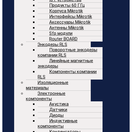
Продукты 60 ГГц
Корпуса Mikrotik
Интерфейсы Mikrotik
Аксессуары Mikrotik
Антенны Mikrotik
Sfp модули
Router BOARD
Энкодеры RLS
Поворотные энкодеры
компании RLS
Линейные магнитные
энкодеры
Компоненты компании
RLS
Изоляционные
материалы
Электронные
компоненты
Акустика
Датчики
Диоды
Индуктивные
компоненты
Конденсаторы