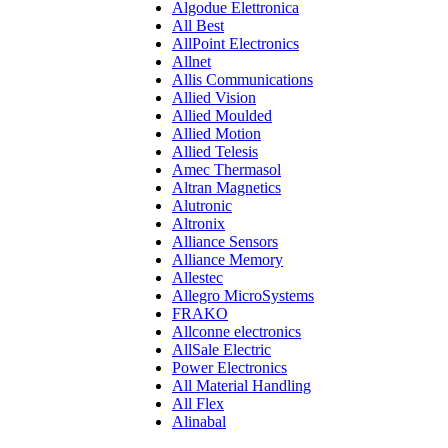
Algodue Elettronica
All Best
AllPoint Electronics
Allnet
Allis Communications
Allied Vision
Allied Moulded
Allied Motion
Allied Telesis
Amec Thermasol
Altran Magnetics
Alutronic
Altronix
Alliance Sensors
Alliance Memory
Allestec
Allegro MicroSystems
FRAKO
Allconne electronics
AllSale Electric
Power Electronics
All Material Handling
All Flex
Alinabal