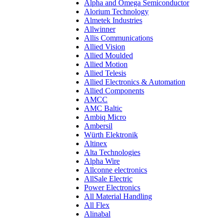
Alpha and Omega Semiconductor
Alorium Technology
Almetek Industries
Allwinner
Allis Communications
Allied Vision
Allied Moulded
Allied Motion
Allied Telesis
Allied Electronics & Automation
Allied Components
AMCC
AMC Baltic
Ambiq Micro
Ambersil
Würth Elektronik
Altinex
Alta Technologies
Alpha Wire
Allconne electronics
AllSale Electric
Power Electronics
All Material Handling
All Flex
Alinabal