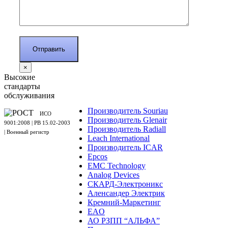
×
Высокие
стандарты
обслуживания
Производитель Souriau
ИСО
Производитель Glenair
9001:2008 | PB 15.02-2003
Производитель Radiall
| Военный регистр
Leach International
Производитель ICAR
Epcos
EMC Technology
Analog Devices
СКАРД-Электроникс
Аленсандер Электрик
Кремний-Маркетинг
EAO
АО РЗПП “АЛЬФА”