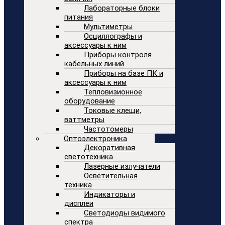
Лабораторные блоки
питания
Мультиметры
Осциллографы и
аксессуары к ним
Приборы контроля
кабельных линий
Приборы на базе ПК и
аксессуары к ним
Тепловизионное
оборудование
Токовые клещи,
ваттметры
Частотомеры
Оптоэлектроника
Декоративная
светотехника
Лазерные излучатели
Осветительная
техника
Индикаторы и
дисплеи
Светодиоды видимого
спектра