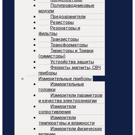
Полупроводниковые
модули
Предохранители
Резисторы
Резонаторы и
фильтры
Транзисторы
Трансформаторы
Тиристоры и Триаки
(симисторы)
Устройства защиты
Ферриты, магниты, СВЧ
приборы
Измерительные приборы
Измерительные
головки
Измерители параметров
и качества электроэнергии
Измерители
сопротивления
Измерители
температуры и влажности
Измерители физических
величин