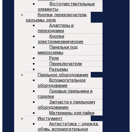
Фоточувствительные
элементы
Кнопки, переключатели,
разъемы, реле
Адаптеры и
переходники
Кнопки
электромеханические
Панельки под
микросхемы
Реле
Переключатели
Разъемы
Паяльное оборудование
Вспомогательное
оборудование
Газовые паяльники и
горелки
Запчасти к паяльному
оборудованию
Материалы для пайки
Инструмент
Антистатика – одежда,
обувь, вспомогательное