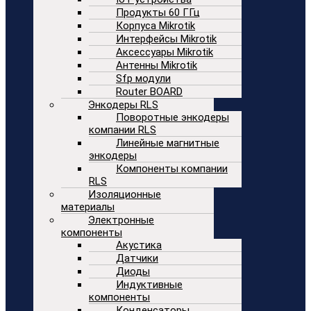
Продукты 60 ГГц
Корпуса Mikrotik
Интерфейсы Mikrotik
Аксессуары Mikrotik
Антенны Mikrotik
Sfp модули
Router BOARD
Энкодеры RLS
Поворотные энкодеры
компании RLS
Линейные магнитные
энкодеры
Компоненты компании
RLS
Изоляционные
материалы
Электронные
компоненты
Акустика
Датчики
Диоды
Индуктивные
компоненты
Конденсаторы