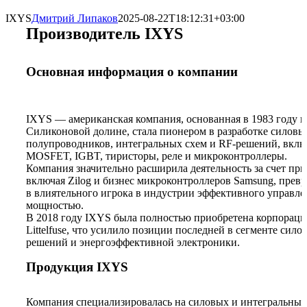
IXYS
Дмитрий Липаков
2025-08-22T18:12:31+03:00
Производитель IXYS
Основная информация о компании
IXYS — американская компания, основанная в 1983 году в
Силиконовой долине, стала пионером в разработке силовы
полупроводников, интегральных схем и RF‑решений, вклю
MOSFET, IGBT, тиристоры, реле и микроконтроллеры.
Компания значительно расширила деятельность за счет пр
включая Zilog и бизнес микроконтроллеров Samsung, прев
в влиятельного игрока в индустрии эффективного управле
мощностью.
В 2018 году IXYS была полностью приобретена корпораци
Littelfuse, что усилило позиции последней в сегменте сило
решений и энергоэффективной электроники.
Продукция IXYS
Компания специализировалась на силовых и интегральных