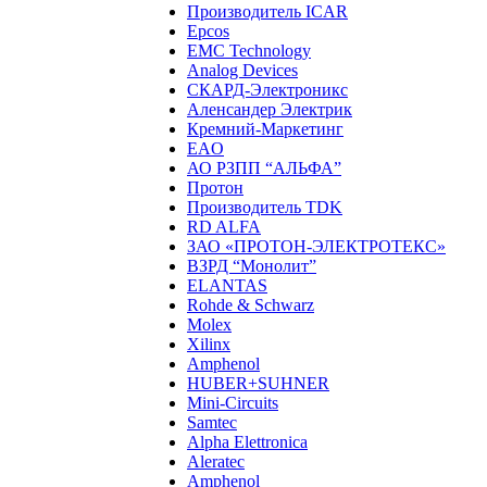
Производитель ICAR
Epcos
EMC Technology
Analog Devices
СКАРД-Электроникс
Аленсандер Электрик
Кремний-Маркетинг
EAO
АО РЗПП “АЛЬФА”
Протон
Производитель TDK
RD ALFA
ЗАО «ПРОТОН-ЭЛЕКТРОТЕКС»
ВЗРД “Монолит”
ELANTAS
Rohde & Schwarz
Molex
Xilinx
Amphenol
HUBER+SUHNER
Mini-Circuits
Samtec
Alpha Elettronica
Aleratec
Amphenol