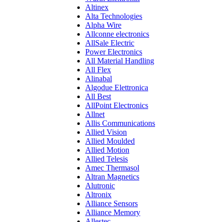
Altinex
Alta Technologies
Alpha Wire
Allconne electronics
AllSale Electric
Power Electronics
All Material Handling
All Flex
Alinabal
Algodue Elettronica
All Best
AllPoint Electronics
Allnet
Allis Communications
Allied Vision
Allied Moulded
Allied Motion
Allied Telesis
Amec Thermasol
Altran Magnetics
Alutronic
Altronix
Alliance Sensors
Alliance Memory
Allestec