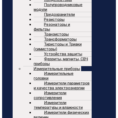
Полупроводниковые
модули
Предохранители
Резисторы
Резонаторы и
фильтры
Транзисторы
Трансформаторы
Тиристоры и Триаки
(симисторы)
Устройства защиты
Ферриты, магниты, СВЧ
приборы
Измерительные приборы
Измерительные
головки
Измерители параметров
и качества электроэнергии
Измерители
сопротивления
Измерители
температуры и влажности
Измерители физических
величин