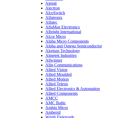
Alemit
Alectron
AlcoSwitch
Alfatronix
Alfatec
AlfaMag Electronics
Albright International
Alcor Micro
Alpha Micro Components
Alpha and Omega Semiconductor
Alorium Technology
Almetek Industries
Allwinner
Allis Communications
Allied Vision
Allied Moulded
Allied Motion
Allied Telesis
Allied Electronics & Automation
Allied Components
AMCC
AMC Baltic
Ambiq Micro
Ambersil
Würth Elektronik