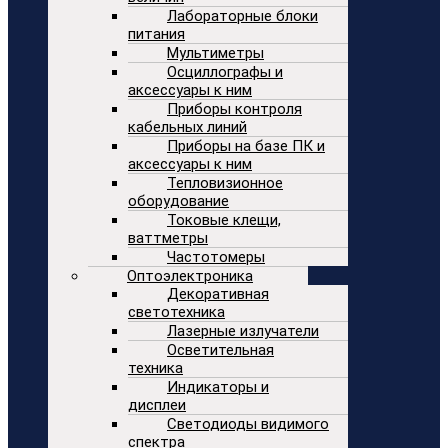
Лабораторные блоки
питания
Мультиметры
Осциллографы и
аксессуары к ним
Приборы контроля
кабельных линий
Приборы на базе ПК и
аксессуары к ним
Тепловизионное
оборудование
Токовые клещи,
ваттметры
Частотомеры
Оптоэлектроника
Декоративная
светотехника
Лазерные излучатели
Осветительная
техника
Индикаторы и
дисплеи
Светодиоды видимого
спектра