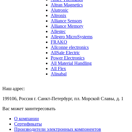
Altran Magnetics
Alutronic
Altronix
Alliance Sensors
Alliance Memory
Allestec
Allegro MicroSystems
FRAKO
Allconne electronics
AllSale Electric
Power Electronics
All Material Handling
All Flex
Alinabal
Наш адрес:
199106, Россия г. Санкт-Петербург, пл. Морской Славы, д. 1
Вас может заинтересовать
О компании
Сертификаты
Производители электронных компонентов