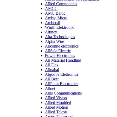
Allied Components
AMCC
AMC Baltic
Ambiq Micro
Ambersil
Würth Elektronik
Altinex
Alta Technologies
Alpha Wire
Allconne electronics
AllSale Electric
Power Electronics
All Material Handling
All Flex
Alinabal
Algodue Elettronica
All Best
AllPoint Electronics
Allnet
Allis Communications
Allied Vision
Allied Moulded
Allied Motion
Allied Telesis
Amec Thermasol