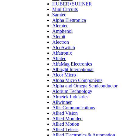
HUBER+SUHNER
Mini-Circuits
Samtec
Alpha Elettronica
Aleratec
Amphenol
Alemit
Alectron
AlcoSwitch
Alfatronix
Alfatec
AlfaMag Electronics
Albright International
Alcor Micro
Alpha Micro Components
Alpha and Omega Semiconductor
Alorium Technology
Almetek Industries
Allwinner
Allis Communications
Allied Vision
Allied Moulded
Allied Motion
Allied Telesis
Allied Electronics & Automation