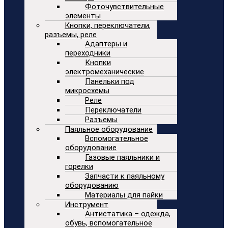
Фоточувствительные
элементы
Кнопки, переключатели,
разъемы, реле
Адаптеры и
переходники
Кнопки
электромеханические
Панельки под
микросхемы
Реле
Переключатели
Разъемы
Паяльное оборудование
Вспомогательное
оборудование
Газовые паяльники и
горелки
Запчасти к паяльному
оборудованию
Материалы для пайки
Инструмент
Антистатика – одежда,
обувь, вспомогательное