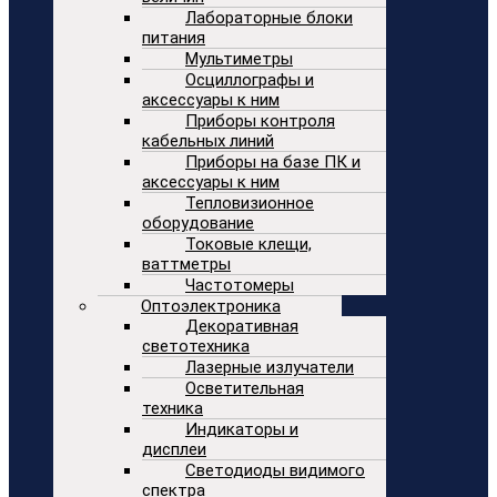
Лабораторные блоки
питания
Мультиметры
Осциллографы и
аксессуары к ним
Приборы контроля
кабельных линий
Приборы на базе ПК и
аксессуары к ним
Тепловизионное
оборудование
Токовые клещи,
ваттметры
Частотомеры
Оптоэлектроника
Декоративная
светотехника
Лазерные излучатели
Осветительная
техника
Индикаторы и
дисплеи
Светодиоды видимого
спектра