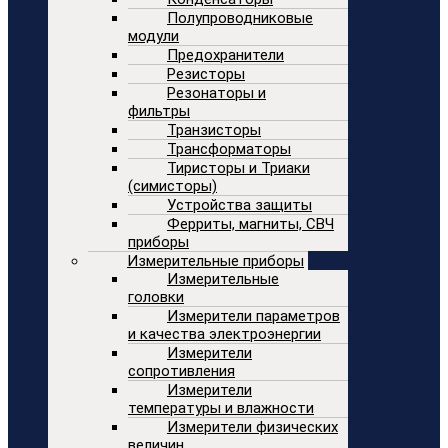
Полупроводниковые
модули
Предохранители
Резисторы
Резонаторы и
фильтры
Транзисторы
Трансформаторы
Тиристоры и Триаки
(симисторы)
Устройства защиты
Ферриты, магниты, СВЧ
приборы
Измерительные приборы
Измерительные
головки
Измерители параметров
и качества электроэнергии
Измерители
сопротивления
Измерители
температуры и влажности
Измерители физических
величин