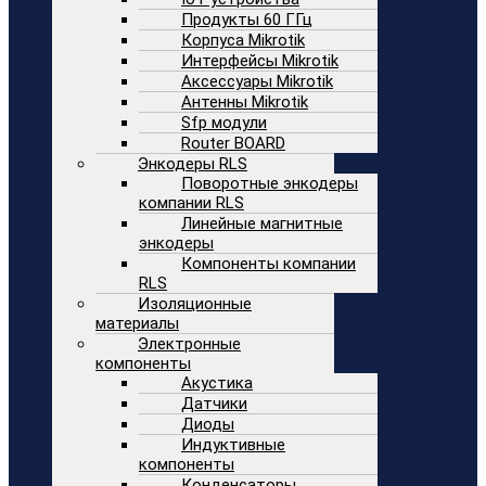
Продукты 60 ГГц
Корпуса Mikrotik
Интерфейсы Mikrotik
Аксессуары Mikrotik
Антенны Mikrotik
Sfp модули
Router BOARD
Энкодеры RLS
Поворотные энкодеры
компании RLS
Линейные магнитные
энкодеры
Компоненты компании
RLS
Изоляционные
материалы
Электронные
компоненты
Акустика
Датчики
Диоды
Индуктивные
компоненты
Конденсаторы