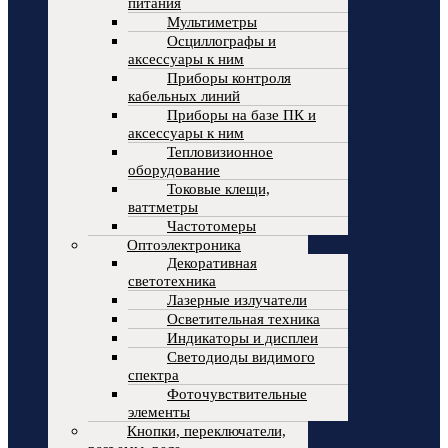
питания
Мультиметры
Осциллографы и
аксессуары к ним
Приборы контроля
кабельных линий
Приборы на базе ПК и
аксессуары к ним
Тепловизионное
оборудование
Токовые клещи,
ваттметры
Частотомеры
Оптоэлектроника
Декоративная
светотехника
Лазерные излучатели
Осветительная техника
Индикаторы и дисплеи
Светодиоды видимого
спектра
Фоточувствительные
элементы
Кнопки, переключатели,