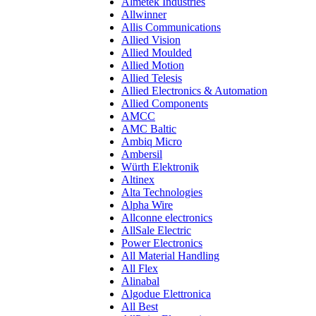
Almetek Industries
Allwinner
Allis Communications
Allied Vision
Allied Moulded
Allied Motion
Allied Telesis
Allied Electronics & Automation
Allied Components
AMCC
AMC Baltic
Ambiq Micro
Ambersil
Würth Elektronik
Altinex
Alta Technologies
Alpha Wire
Allconne electronics
AllSale Electric
Power Electronics
All Material Handling
All Flex
Alinabal
Algodue Elettronica
All Best