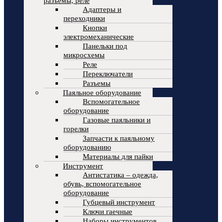
разъемы, реле
Адаптеры и
переходники
Кнопки
электромеханические
Панельки под
микросхемы
Реле
Переключатели
Разъемы
Паяльное оборудование
Вспомогательное
оборудование
Газовые паяльники и
горелки
Запчасти к паяльному
оборудованию
Материалы для пайки
Инструмент
Антистатика – одежда,
обувь, вспомогательное
оборудование
Губцевый инструмент
Ключи гаечные
Наборы инструментов