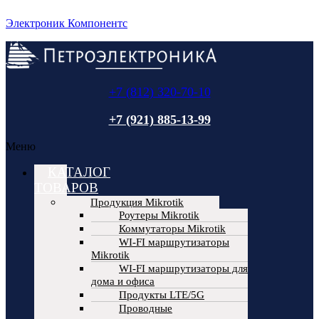
Электроник Компонентс
+7 (812) 320-70-10
+7 (921) 885-13-99
Меню
КАТАЛОГ
ТОВАРОВ
Продукция Mikrotik
Роутеры Mikrotik
Коммутаторы Mikrotik
WI-FI маршрутизаторы
Mikrotik
WI-FI маршрутизаторы для
дома и офиса
Продукты LTE/5G
Проводные