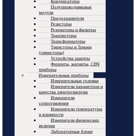
Конденсаторы
Полупроводниковые
модули
Предохранители
Резисторы
Резонаторы и фильтры
Транзисторы
Трансформаторы
Тиристоры и Триаки
(симисторы)
Устройства защиты
Ферриты, магниты, СВЧ
приборы
Измерительные приборы
Измерительные головки
Измерители параметров и
качества электроэнергии
Измерители
сопротивления
Измерители температуры
и влажности
Измерители физических
величин
Лабораторные блоки