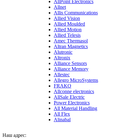
AllPoint Electronics
Allnet
Allis Communications
Allied Vision
Allied Moulded
Allied Motion
Allied Telesis
Amec Thermasol
Altran Magnetics
Alutronic
Altronix
Alliance Sensors
Alliance Memory
Allestec
Allegro MicroSystems
FRAKO
Allconne electronics
AllSale Electric
Power Electronics
All Material Handling
All Flex
Alinabal
Наш адрес: