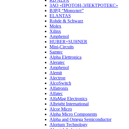
RD ALFA
ЗАО «ПРОТОН-ЭЛЕКТРОТЕКС»
ВЗРД “Монолит”
ELANTAS
Rohde & Schwarz
Molex
Xilinx
Amphenol
HUBER+SUHNER
Mini-Circuits
Samtec
Alpha Elettronica
Aleratec
Amphenol
Alemit
Alectron
AlcoSwitch
Alfatronix
Alfatec
AlfaMag Electronics
Albright International
Alcor Micro
Alpha Micro Components
Alpha and Omega Semiconductor
Alorium Technology