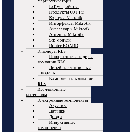
маршрутизаторы
IoT устройства
Продукты 60 ГГц
Корпуса Mikrotik
Интерфейсы Mikrotik
Аксессуары Mikrotik
Антенны Mikrotik
Sfp модули
Router BOARD
Энкодеры RLS
Поворотные энкодеры
компании RLS
Линейные магнитные
энкодеры
Компоненты компании
RLS
Изоляционные
материалы
Электронные компоненты
Акустика
Датчики
Диоды
Индуктивные
компоненты