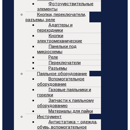
Фоточувствительные
элементы
Кнопки, переключатели,
разъемы, реле
Адаптеры и
переходники
Кнопки
электромеханические
Панельки под
микросхемы
Реле
Переключатели
Разъемы
Паяльное оборудование
Вспомогательное
оборудование
Газовые паяльники и
горелки
Запчасти к паяльному
оборудованию
Материалы для пайки
Инструмент
Антистатика – одежда,
обувь, вспомогательное