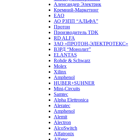
Аленсандер Электрик
Кремний-Маркетинг
EAO
АО РЗПП “АЛЬФА”
Протон
Производитель TDK
RD ALFA
ЗАО «ПРОТОН-ЭЛЕКТРОТЕКС»
ВЗРД “Монолит”
ELANTAS
Rohde & Schwarz
Molex
Xilinx
Amphenol
HUBER+SUHNER
Mini-Circuits
Samtec
Alpha Elettronica
Aleratec
Amphenol
Alemit
Alectron
AlcoSwitch
Alfatronix
Alfatec