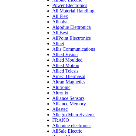
Power Electronics
All Material Handling
All Flex
Alinabal
Algodue Elettronica
All Best
AllPoint Electronics
Allnet
Allis Communications
Allied Vision
Allied Moulded
Allied Motion
Allied Telesis
Amec Thermasol
Altran Magnetics
Alutronic
Altronix
Alliance Sensors
Alliance Memory
Allestec
Allegro MicroSystems
FRAKO
Allconne electronics
AllSale Electric