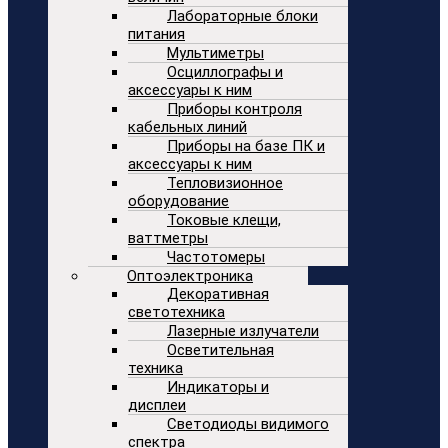
Лабораторные блоки
питания
Мультиметры
Осциллографы и
аксессуары к ним
Приборы контроля
кабельных линий
Приборы на базе ПК и
аксессуары к ним
Тепловизионное
оборудование
Токовые клещи,
ваттметры
Частотомеры
Оптоэлектроника
Декоративная
светотехника
Лазерные излучатели
Осветительная
техника
Индикаторы и
дисплеи
Светодиоды видимого
спектра