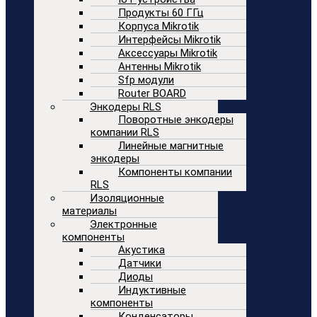
Продукты 60 ГГц
Корпуса Mikrotik
Интерфейсы Mikrotik
Аксессуары Mikrotik
Антенны Mikrotik
Sfp модули
Router BOARD
Энкодеры RLS
Поворотные энкодеры
компании RLS
Линейные магнитные
энкодеры
Компоненты компании
RLS
Изоляционные
материалы
Электронные
компоненты
Акустика
Датчики
Диоды
Индуктивные
компоненты
Конденсаторы