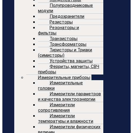
Полупроводниковые
модули
Предохранители
Резисторы
Резонаторы и
фильтры
Транзисторы
Трансформаторы
Тиристоры и Триаки
(симисторы)
Устройства защиты
Ферриты, магниты, СВЧ
приборы
Измерительные приборы
Измерительные
головки
Измерители параметров
и качества электроэнергии
Измерители
сопротивления
Измерители
температуры и влажности
Измерители физических
величин