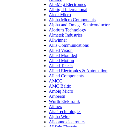
AlfaMag Electronics
Albright International
Alcor Micro
Alpha Micro Components
Alpha and Omega Semiconductor
Alorium Technology
Almetek Industries
Allwinner
Allis Communications
Allied Vision
Allied Moulded
Allied Motion
Allied Telesis
Allied Electronics & Automation
Allied Components
AMCC
AMC Baltic
Ambiq Micro
Ambersil
Würth Elektronik
Altinex
Alta Technologies
Alpha Wire
Allconne electronics
AllSale Electric