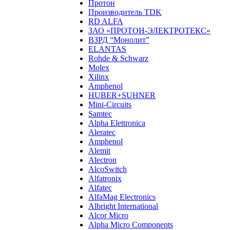
Протон
Производитель TDK
RD ALFA
ЗАО «ПРОТОН-ЭЛЕКТРОТЕКС»
ВЗРД “Монолит”
ELANTAS
Rohde & Schwarz
Molex
Xilinx
Amphenol
HUBER+SUHNER
Mini-Circuits
Samtec
Alpha Elettronica
Aleratec
Amphenol
Alemit
Alectron
AlcoSwitch
Alfatronix
Alfatec
AlfaMag Electronics
Albright International
Alcor Micro
Alpha Micro Components