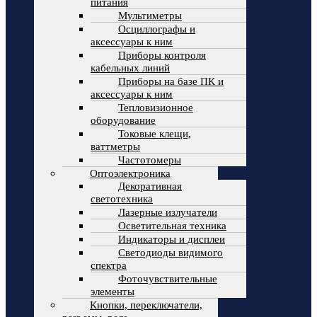
питания
Мультиметры
Осциллографы и
аксессуары к ним
Приборы контроля
кабельных линий
Приборы на базе ПК и
аксессуары к ним
Тепловизионное
оборудование
Токовые клещи,
ваттметры
Частотомеры
Оптоэлектроника
Декоративная
светотехника
Лазерные излучатели
Осветительная техника
Индикаторы и дисплеи
Светодиоды видимого
спектра
Фоточувствительные
элементы
Кнопки, переключатели,