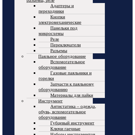
разъемы, реле
Адаптеры и
переходники
Кнопки
электромеханические
Панельки под
микросхемы
Реле
Переключатели
Разъемы
Паяльное оборудование
Вспомогательное
оборудование
Газовые паяльники и
горелки
Запчасти к паяльному
оборудованию
Материалы для пайки
Инструмент
Антистатика – одежда,
обувь, вспомогательное
оборудование
Губцевый инструмент
Ключи гаечные
Наборы инструментов