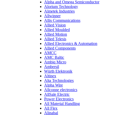
Alpha and Omega Semiconductor
Alorium Technology
Almetek Industries
Allwinner
Allis Communications
Allied Vision
Allied Moulded
Allied Motion
Allied Telesis
Allied Electronics & Automation
Allied Components
AMCC
AMC Baltic
Ambiq Micro
Ambersil
Würth Elektronik
Altinex
Alta Technologies
Alpha Wire
Allconne electronics
AllSale Electric
Power Electronics
All Material Handling
All Flex
Alinabal