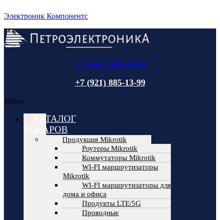
Электроник Компонентс
+7 (812) 320-70-10
+7 (921) 885-13-99
Меню
КАТАЛОГ
ТОВАРОВ
Продукция Mikrotik
Роутеры Mikrotik
Коммутаторы Mikrotik
WI-FI маршрутизаторы
Mikrotik
WI-FI маршрутизаторы для
дома и офиса
Продукты LTE/5G
Проводные