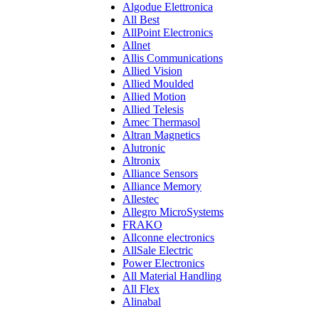
Algodue Elettronica
All Best
AllPoint Electronics
Allnet
Allis Communications
Allied Vision
Allied Moulded
Allied Motion
Allied Telesis
Amec Thermasol
Altran Magnetics
Alutronic
Altronix
Alliance Sensors
Alliance Memory
Allestec
Allegro MicroSystems
FRAKO
Allconne electronics
AllSale Electric
Power Electronics
All Material Handling
All Flex
Alinabal