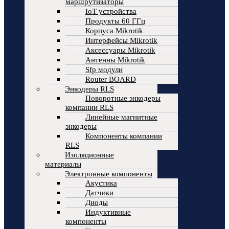
маршрутизаторы
IoT устройства
Продукты 60 ГГц
Корпуса Mikrotik
Интерфейсы Mikrotik
Аксессуары Mikrotik
Антенны Mikrotik
Sfp модули
Router BOARD
Энкодеры RLS
Поворотные энкодеры
компании RLS
Линейные магнитные
энкодеры
Компоненты компании
RLS
Изоляционные
материалы
Электронные компоненты
Акустика
Датчики
Диоды
Индуктивные
компоненты