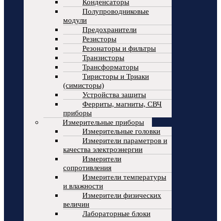
Конденсаторы
Полупроводниковые
модули
Предохранители
Резисторы
Резонаторы и фильтры
Транзисторы
Трансформаторы
Тиристоры и Триаки
(симисторы)
Устройства защиты
Ферриты, магниты, СВЧ
приборы
Измерительные приборы
Измерительные головки
Измерители параметров и
качества электроэнергии
Измерители
сопротивления
Измерители температуры
и влажности
Измерители физических
величин
Лабораторные блоки