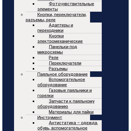
Фоточувствительные
элементы
Кнопки, переключатели,
разъемы, реле
Адаптеры и
переходники
Кнопки
электромеханические
Панельки под
микросхемы
Реле
Переключатели
Разъемы
Паяльное оборудование
Вспомогательное
оборудование
Газовые паяльники и
горелки
Запчасти к паяльному
оборудованию
Материалы для пайки
Инструмент
Антистатика – одежда,
обувь, вспомогательное