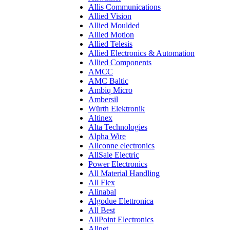
Allis Communications
Allied Vision
Allied Moulded
Allied Motion
Allied Telesis
Allied Electronics & Automation
Allied Components
AMCC
AMC Baltic
Ambiq Micro
Ambersil
Würth Elektronik
Altinex
Alta Technologies
Alpha Wire
Allconne electronics
AllSale Electric
Power Electronics
All Material Handling
All Flex
Alinabal
Algodue Elettronica
All Best
AllPoint Electronics
Allnet