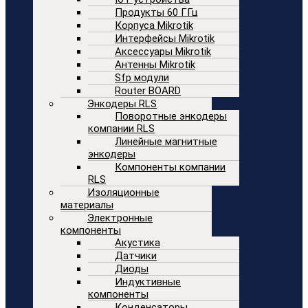
Продукты 60 ГГц
Корпуса Mikrotik
Интерфейсы Mikrotik
Аксессуары Mikrotik
Антенны Mikrotik
Sfp модули
Router BOARD
Энкодеры RLS
Поворотные энкодеры
компании RLS
Линейные магнитные
энкодеры
Компоненты компании
RLS
Изоляционные
материалы
Электронные
компоненты
Акустика
Датчики
Диоды
Индуктивные
компоненты
Конденсаторы