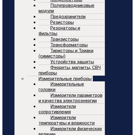
Полупроводниковые
модули
Предохранители
Резисторы
Резонаторы и
фильтры
Транзисторы
Трансформаторы
Тиристоры и Триаки
(симисторы)
Устройства защиты
Ферриты, магниты, СВЧ
приборы
Измерительные приборы
Измерительные
головки
Измерители параметров
и качества электроэнергии
Измерители
сопротивления
Измерители
температуры и влажности
Измерители физических
величин