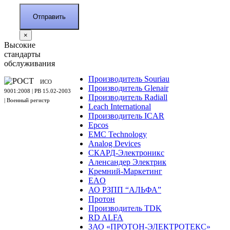
×
Высокие
стандарты
обслуживания
Производитель Souriau
ИСО
Производитель Glenair
9001:2008 | PB 15.02-2003
Производитель Radiall
| Военный регистр
Leach International
Производитель ICAR
Epcos
EMC Technology
Analog Devices
СКАРД-Электроникс
Аленсандер Электрик
Кремний-Маркетинг
EAO
АО РЗПП “АЛЬФА”
Протон
Производитель TDK
RD ALFA
ЗАО «ПРОТОН-ЭЛЕКТРОТЕКС»