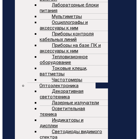
Лабораторные блоки
питания
Мультиметры
Осциллографы и
аксессуары к ним
Приборы контроля
кабельных линий
Приборы на базе ПК и
аксессуары к ним
Тепловизионное
оборудование
Токовые клещи,
ваттметры
Частотомеры
Оптоэлектроника
Декоративная
светотехника
Лазерные излучатели
Осветительная
техника
Индикаторы и
дисплеи
Светодиоды видимого
спектра