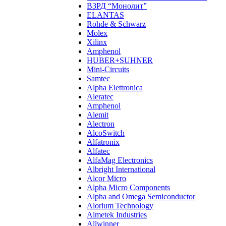
ВЗРД “Монолит”
ELANTAS
Rohde & Schwarz
Molex
Xilinx
Amphenol
HUBER+SUHNER
Mini-Circuits
Samtec
Alpha Elettronica
Aleratec
Amphenol
Alemit
Alectron
AlcoSwitch
Alfatronix
Alfatec
AlfaMag Electronics
Albright International
Alcor Micro
Alpha Micro Components
Alpha and Omega Semiconductor
Alorium Technology
Almetek Industries
Allwinner