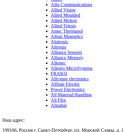
Allis Communications
Allied Vision
Allied Moulded
Allied Motion
Allied Telesis
Amec Thermasol
Altran Magnetics
Alutronic
Altronix
Alliance Sensors
Alliance Memory
Allestec
Allegro MicroSystems
FRAKO
Allconne electronics
AllSale Electric
Power Electronics
All Material Handling
All Flex
Alinabal
Наш адрес:
199106, Россия г. Санкт-Петербург, пл. Морской Славы, д. 1