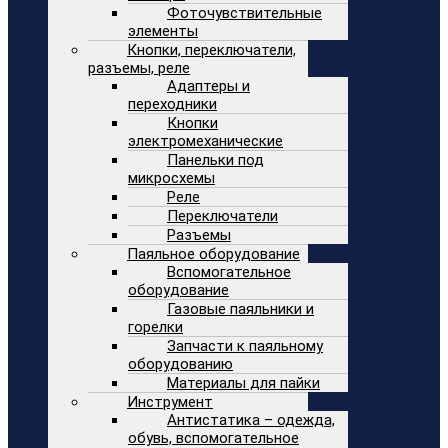
Фоточувствительные
элементы
Кнопки, переключатели,
разъемы, реле
Адаптеры и
переходники
Кнопки
электромеханические
Панельки под
микросхемы
Реле
Переключатели
Разъемы
Паяльное оборудование
Вспомогательное
оборудование
Газовые паяльники и
горелки
Запчасти к паяльному
оборудованию
Материалы для пайки
Инструмент
Антистатика – одежда,
обувь, вспомогательное