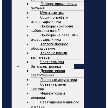
Лабораторные блоки
питания
Мультиметры
Осциллографы и
аксессуары к ним
Приборы контроля
кабельных линий
Приборы на базе ПК и
аксессуары к ним
Тепловизионное
оборудование
Токовые клещи,
ваттметры
Частотомеры
Оптоэлектроника
Декоративная
светотехника
Лазерные излучатели
Осветительная
техника
Индикаторы и
дисплеи
Светодиоды видимого
спектра