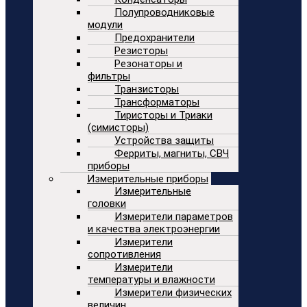
Полупроводниковые
модули
Предохранители
Резисторы
Резонаторы и
фильтры
Транзисторы
Трансформаторы
Тиристоры и Триаки
(симисторы)
Устройства защиты
Ферриты, магниты, СВЧ
приборы
Измерительные приборы
Измерительные
головки
Измерители параметров
и качества электроэнергии
Измерители
сопротивления
Измерители
температуры и влажности
Измерители физических
величин