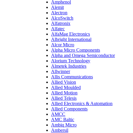
Amphenol
Alemit
Alectron
AlcoSwitch
Alfatronix
Alfatec
AlfaMag Electronics
Albright International
Alcor Micro
Alpha Micro Components
Alpha and Omega Semiconductor
Alorium Technology
Almetek Industries
Allwinner
Allis Communications
Allied Vision
Allied Moulded
Allied Motion
Allied Telesis
Allied Electronics & Automation
Allied Components
AMCC
AMC Baltic
Ambiq Micro
Ambersil