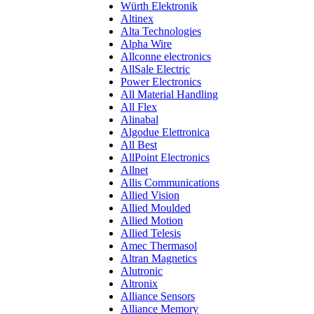
Würth Elektronik
Altinex
Alta Technologies
Alpha Wire
Allconne electronics
AllSale Electric
Power Electronics
All Material Handling
All Flex
Alinabal
Algodue Elettronica
All Best
AllPoint Electronics
Allnet
Allis Communications
Allied Vision
Allied Moulded
Allied Motion
Allied Telesis
Amec Thermasol
Altran Magnetics
Alutronic
Altronix
Alliance Sensors
Alliance Memory