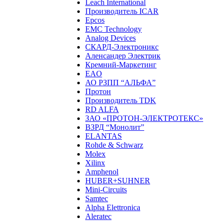
Leach International
Производитель ICAR
Epcos
EMC Technology
Analog Devices
СКАРД-Электроникс
Аленсандер Электрик
Кремний-Маркетинг
EAO
АО РЗПП “АЛЬФА”
Протон
Производитель TDK
RD ALFA
ЗАО «ПРОТОН-ЭЛЕКТРОТЕКС»
ВЗРД “Монолит”
ELANTAS
Rohde & Schwarz
Molex
Xilinx
Amphenol
HUBER+SUHNER
Mini-Circuits
Samtec
Alpha Elettronica
Aleratec