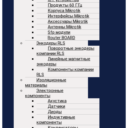
Продукты 60 ГГц
Корпуса Mikrotik
Интерфейсы Mikrotik
Аксессуары Mikrotik
Антенны Mikrotik
Sfp модули
Router BOARD
Энкодеры RLS
Поворотные энкодеры
компании RLS
Линейные магнитные
энкодеры
Компоненты компании
RLS
Изоляционные
материалы
Электронные
компоненты
Акустика
Датчики
Диоды
Индуктивные
компоненты
Конденсаторы