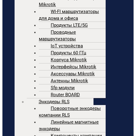
Mikrotik
WI-FI маршрутизаторы
для дома и офиса
Продукты LTE/5G
Проводные
маршрутизаторы
IoT устройства
Продукты 60 ГГц
Корпуса Mikrotik
Интерфейсы Mikrotik
Аксессуары Mikrotik
Антенны Mikrotik
Sfp модули
Router BOARD
Энкодеры RLS
Поворотные энкодеры
компании RLS
Линейные магнитные
энкодеры
Компоненты компании