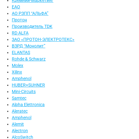
Кремний-Маркетинг
EAO
АО РЗПП “АЛЬФА”
Протон
Производитель TDK
RD ALFA
ЗАО «ПРОТОН-ЭЛЕКТРОТЕКС»
ВЗРД “Монолит”
ELANTAS
Rohde & Schwarz
Molex
Xilinx
Amphenol
HUBER+SUHNER
Mini-Circuits
Samtec
Alpha Elettronica
Aleratec
Amphenol
Alemit
Alectron
AlcoSwitch