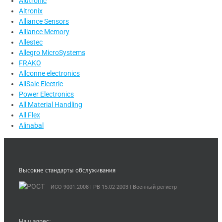
Alutronic
Altronix
Alliance Sensors
Alliance Memory
Allestec
Allegro MicroSystems
FRAKO
Allconne electronics
AllSale Electric
Power Electronics
All Material Handling
All Flex
Alinabal
Высокие стандарты обслуживания
ИСО 9001:2008 | PB 15.02-2003 | Военный регистр
Наш адрес: