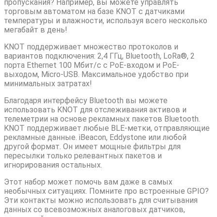
пропускания? Например, вы можете управлять
торговым автоматом на базе KNOT с датчиками
температуры и влажности, используя всего несколько
мегабайт в день!
KNOT поддерживает множество протоколов и
вариантов подключения: 2,4 ГГц, Bluetooth, LoRa®, 2
порта Ethernet 100 Мбит/с с PoE-входом и PoE-
выходом, Micro-USB. Максимальное удобство при
минимальных затратах!
Благодаря интерфейсу Bluetooth вы можете
использовать KNOT для отслеживания активов и
телеметрии на основе рекламных пакетов Bluetooth.
KNOT поддерживает любые BLE-метки, отправляющие
рекламные данные. iBeacon, Eddystone или любой
другой формат. Он имеет мощные фильтры для
пересылки только релевантных пакетов и
игнорирования остальных.
Этот набор может помочь вам даже в самых
необычных ситуациях. Помните про встроенные GPIO?
Эти контакты можно использовать для считывания
данных со всевозможных аналоговых датчиков,