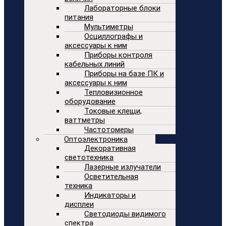
Лабораторные блоки
питания
Мультиметры
Осциллографы и
аксессуары к ним
Приборы контроля
кабельных линий
Приборы на базе ПК и
аксессуары к ним
Тепловизионное
оборудование
Токовые клещи,
ваттметры
Частотомеры
Оптоэлектроника
Декоративная
светотехника
Лазерные излучатели
Осветительная
техника
Индикаторы и
дисплеи
Светодиоды видимого
спектра