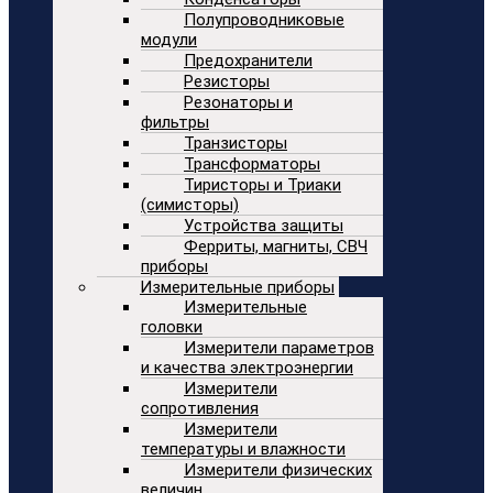
Полупроводниковые
модули
Предохранители
Резисторы
Резонаторы и
фильтры
Транзисторы
Трансформаторы
Тиристоры и Триаки
(симисторы)
Устройства защиты
Ферриты, магниты, СВЧ
приборы
Измерительные приборы
Измерительные
головки
Измерители параметров
и качества электроэнергии
Измерители
сопротивления
Измерители
температуры и влажности
Измерители физических
величин