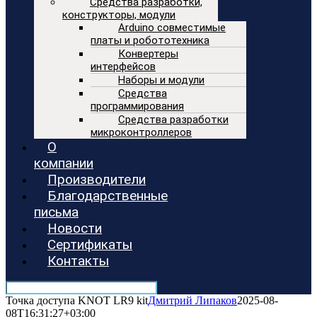
Средства разработки,
конструкторы, модули
Arduino совместимые
платы и робототехника
Конвертеры
интерфейсов
Наборы и модули
Средства
программирования
Средства разработки
микроконтроллеров
О
компании
Производители
Благодарственные
письма
Новости
Сертификаты
Контакты
Точка доступа KNOT LR9 kit
Дмитрий Липаков
2025-08-
08T16:31:27+03:00