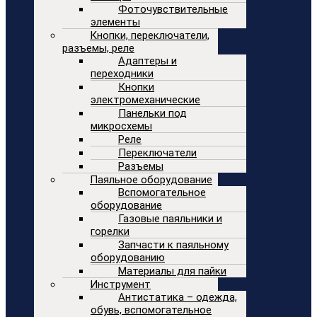
Фоточувствительные
элементы
Кнопки, переключатели,
разъемы, реле
Адаптеры и
переходники
Кнопки
электромеханические
Панельки под
микросхемы
Реле
Переключатели
Разъемы
Паяльное оборудование
Вспомогательное
оборудование
Газовые паяльники и
горелки
Запчасти к паяльному
оборудованию
Материалы для пайки
Инструмент
Антистатика – одежда,
обувь, вспомогательное