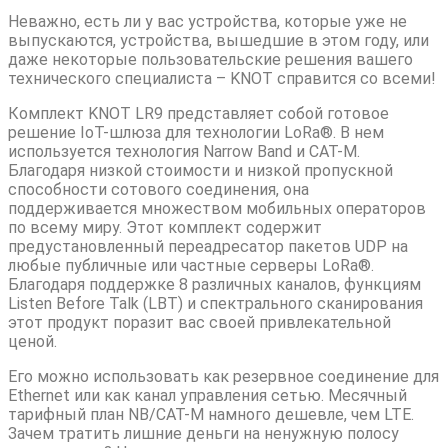
Неважно, есть ли у вас устройства, которые уже не
выпускаются, устройства, вышедшие в этом году, или
даже некоторые пользовательские решения вашего
технического специалиста – KNOT справится со всеми!
Комплект KNOT LR9 представляет собой готовое
решение IoT-шлюза для технологии LoRa®. В нем
используется технология Narrow Band и CAT-M.
Благодаря низкой стоимости и низкой пропускной
способности сотового соединения, она
поддерживается множеством мобильных операторов
по всему миру. Этот комплект содержит
предустановленный переадресатор пакетов UDP на
любые публичные или частные серверы LoRa®.
Благодаря поддержке 8 различных каналов, функциям
Listen Before Talk (LBT) и спектрального сканирования
этот продукт поразит вас своей привлекательной
ценой.
Его можно использовать как резервное соединение для
Ethernet или как канал управления сетью. Месячный
тарифный план NB/CAT-M намного дешевле, чем LTE.
Зачем тратить лишние деньги на ненужную полосу