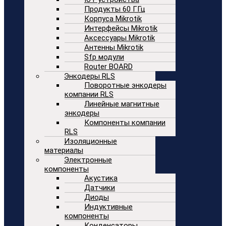
Продукты 60 ГГц
Корпуса Mikrotik
Интерфейсы Mikrotik
Аксессуары Mikrotik
Антенны Mikrotik
Sfp модули
Router BOARD
Энкодеры RLS
Поворотные энкодеры
компании RLS
Линейные магнитные
энкодеры
Компоненты компании
RLS
Изоляционные
материалы
Электронные
компоненты
Акустика
Датчики
Диоды
Индуктивные
компоненты
Конденсаторы