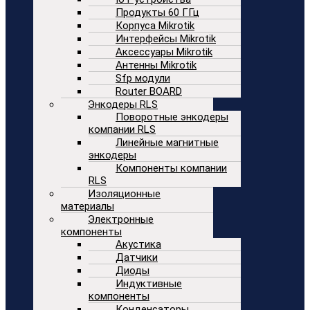
Продукты 60 ГГц
Корпуса Mikrotik
Интерфейсы Mikrotik
Аксессуары Mikrotik
Антенны Mikrotik
Sfp модули
Router BOARD
Энкодеры RLS
Поворотные энкодеры
компании RLS
Линейные магнитные
энкодеры
Компоненты компании
RLS
Изоляционные
материалы
Электронные
компоненты
Акустика
Датчики
Диоды
Индуктивные
компоненты
Конденсаторы