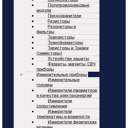
Полупроводниковые
модули
Предохранители
Резисторы
Резонаторы и
фильтры
Транзисторы
Трансформаторы
Тиристоры и Триаки
(симисторы)
Устройства защиты
Ферриты, магниты, СВЧ
приборы
Измерительные приборы
Измерительные
головки
Измерители параметров
и качества электроэнергии
Измерители
сопротивления
Измерители
температуры и влажности
Измерители физических
величин