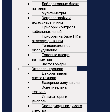
Лабораторные блоки
питания
Мультиметры
Осциллографы и
аксессуары к ним
Приборы контроля
кабельных линий
Приборы на базе ПК и
аксессуары к ним
Тепловизионное
оборудование
Токовые клещи,
ваттметры
Частотомеры
Оптоэлектроника
Декоративная
светотехника
Лазерные излучатели
Осветительная
техника
Индикаторы и
дисплеи
Светодиоды видимого
спектра