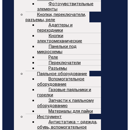
Фоточувствительные
элементы
Кнопки, переключатели,
разъемы, реле
Адаптеры и
переходники
Кнопки
электромеханические
Панельки под
микросхемы
Реле
Переключатели
Разъемы
Паяльное оборудование
Вспомогательное
оборудование
Газовые паяльники и
горелки
Запчасти к паяльному
оборудованию
Материалы для пайки
Инструмент
Антистатика – одежда,
обувь, вспомогательное