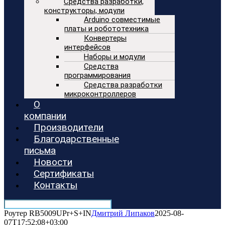
Средства разработки,
конструкторы, модули
Arduino совместимые
платы и робототехника
Конвертеры
интерфейсов
Наборы и модули
Средства
программирования
Средства разработки
микроконтроллеров
О
компании
Производители
Благодарственные
письма
Новости
Сертификаты
Контакты
Роутер RB5009UPr+S+IN
Дмитрий Липаков
2025-08-
07T17:52:08+03:00