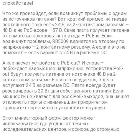
спокойствие!
Что же произойдет, если возникнут проблемы с одним
из источников питания? Вот краткий пример: на гнезде
постоянного тока есть 24 В, на 2-контактном разъеме –
48 В, а на PoE-входе – 57 В. Сама плата получает питание
от самого высоковольтного входа – PoE-in. Если
возникнут проблемы, RB5009 вернется ко второму по
напряжению – 2-контактному разъему. А если и это не
поможет – есть вариант с 24 В на разъеме DC.
А как насчет устройств с PoE-out? И снова –
побеждает наивысшее напряжение. Устройства PoE-
out будут получать питание от источника 48 В на 2-
контактном разъеме. Если это не удается, в дело
вступают 24 В на разъеме DC. Плата всегда будет
резервировать 20 Вт для собственного питания. Если
мощности не хватает для всех PoE-выходов, она начнет
отключать порты с наименьшим приоритетом.
Приоритет порта можно установить вручную.
Этот миниатюрный форм-фактор может
использоваться где угодно: от тесных
исследовательских центров и офисов до огромных