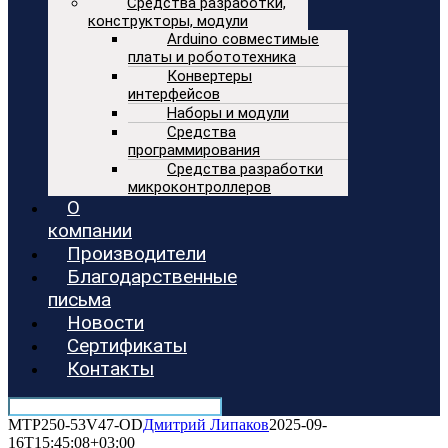
Средства разработки,
конструкторы, модули
Arduino совместимые
платы и робототехника
Конвертеры
интерфейсов
Наборы и модули
Средства
программирования
Средства разработки
микроконтроллеров
О
компании
Производители
Благодарственные
письма
Новости
Сертификаты
Контакты
MTP250-53V47-OD
Дмитрий Липаков
2025-09-
16T15:45:08+03:00