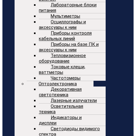
Лабораторные блоки
питания
Мультиметры
Осциллографы и
аксессуары к ним
Приборы контроля
кабельных линий
Приборы на базе ПК и
аксессуары к ним
Тепловизионное
оборудование
Токовые клещи,
ваттметры
Частотомеры
Оптоэлектроника
Декоративная
светотехника
Лазерные излучатели
Осветительная
техника
Индикаторы и
дисплеи
Светодиоды видимого
спектра