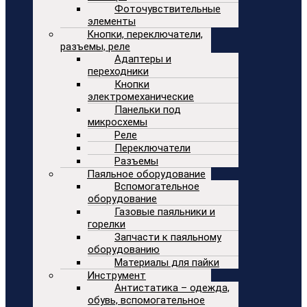
Фоточувствительные
элементы
Кнопки, переключатели,
разъемы, реле
Адаптеры и
переходники
Кнопки
электромеханические
Панельки под
микросхемы
Реле
Переключатели
Разъемы
Паяльное оборудование
Вспомогательное
оборудование
Газовые паяльники и
горелки
Запчасти к паяльному
оборудованию
Материалы для пайки
Инструмент
Антистатика – одежда,
обувь, вспомогательное