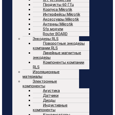
Продукты 60 ГГц
Корпуса Mikrotik
Интерфейсы Mikrotik
Аксессуары Mikrotik
Антенны Mikrotik
Sfp модули
Router BOARD
Энкодеры RLS
Поворотные энкодеры
компании RLS
Линейные магнитные
энкодеры
Компоненты компании
RLS
Изоляционные
материалы
Электронные
компоненты
Акустика
Датчики
Диоды
Индуктивные
компоненты
Конденсаторы