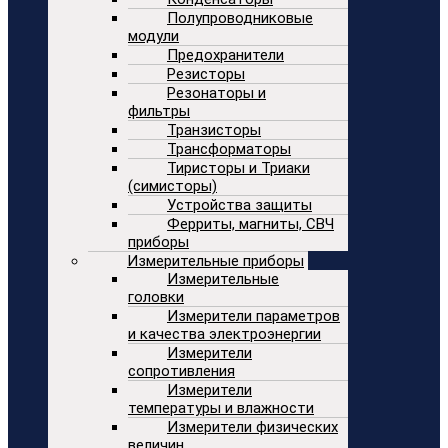
Полупроводниковые
модули
Предохранители
Резисторы
Резонаторы и
фильтры
Транзисторы
Трансформаторы
Тиристоры и Триаки
(симисторы)
Устройства защиты
Ферриты, магниты, СВЧ
приборы
Измерительные приборы
Измерительные
головки
Измерители параметров
и качества электроэнергии
Измерители
сопротивления
Измерители
температуры и влажности
Измерители физических
величин