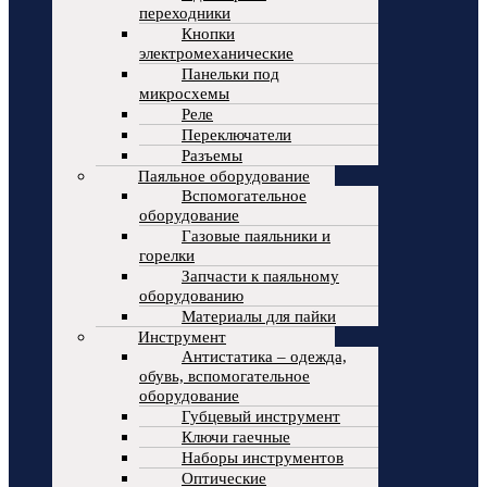
переходники
Кнопки
электромеханические
Панельки под
микросхемы
Реле
Переключатели
Разъемы
Паяльное оборудование
Вспомогательное
оборудование
Газовые паяльники и
горелки
Запчасти к паяльному
оборудованию
Материалы для пайки
Инструмент
Антистатика – одежда,
обувь, вспомогательное
оборудование
Губцевый инструмент
Ключи гаечные
Наборы инструментов
Оптические