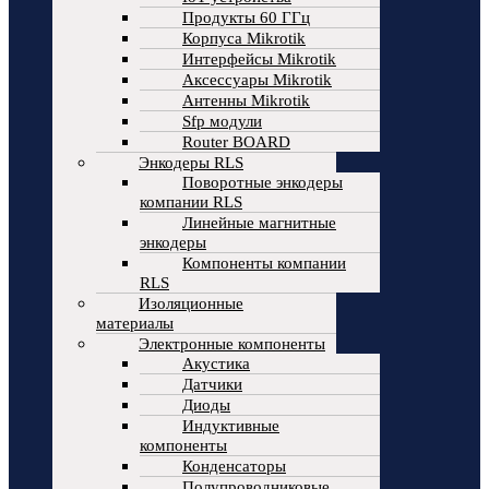
Продукты 60 ГГц
Корпуса Mikrotik
Интерфейсы Mikrotik
Аксессуары Mikrotik
Антенны Mikrotik
Sfp модули
Router BOARD
Энкодеры RLS
Поворотные энкодеры
компании RLS
Линейные магнитные
энкодеры
Компоненты компании
RLS
Изоляционные
материалы
Электронные компоненты
Акустика
Датчики
Диоды
Индуктивные
компоненты
Конденсаторы
Полупроводниковые