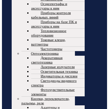
Осциллографы и
аксессуары к ним
Приборы контроля
кабельных линий
Приборы на базе ПК и
аксессуары к ним
Тепловизионное
оборудование
Токовые клещи,
ваттметры
Частотомеры
Оптоэлектроника
Декоративная
светотехника
Лазерные излучатели
Осветительная техника
Индикаторы и дисплеи
Светодиоды видимого
спектра
Фоточувствительные
элементы
Кнопки, переключатели,
разъемы, реле
Адаптеры и