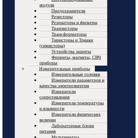
модули
Предохранители
Резисторы
Резонаторы и фильтры
Транзисторы
Трансформаторы
Тиристоры и Триаки
(симисторы)
Устройства защиты
Ферриты, магниты, СВЧ
приборы
Измерительные приборы
Измерительные головки
Измерители параметров и
качества электроэнергии
Измерители
сопротивления
Измерители температуры
и влажности
Измерители физических
величин
Лабораторные блоки
питания
Мультиметры