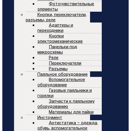
Фоточувствительные
элементы
Кнопки, переключатели,
разъемы, реле
Адаптеры и
переходники
Кнопки
электромеханические
Панельки под
микросхемы
Реле
Переключатели
Разъемы
Паяльное оборудование
Вспомогательное
оборудование
Газовые паяльники и
горелки
Запчасти к паяльному
оборудованию
Материалы для пайки
Инструмент
Антистатика – одежда,
обувь, вспомогательное