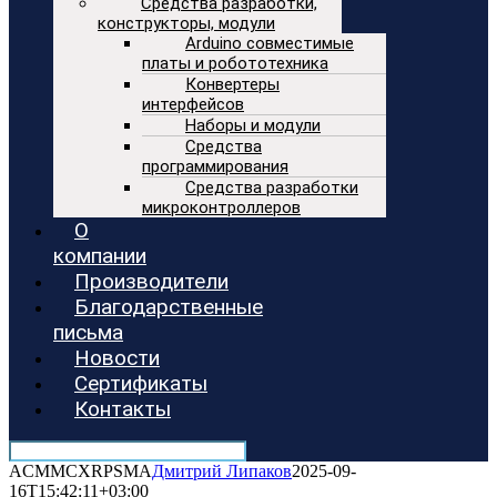
Средства разработки,
конструкторы, модули
Arduino совместимые
платы и робототехника
Конвертеры
интерфейсов
Наборы и модули
Средства
программирования
Средства разработки
микроконтроллеров
О
компании
Производители
Благодарственные
письма
Новости
Сертификаты
Контакты
ACMMCXRPSMA
Дмитрий Липаков
2025-09-
16T15:42:11+03:00