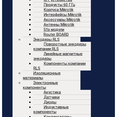
Продукты 60 ГГц
Корпуса Mikrotik
Интерфейсы Mikrotik
Аксессуары Mikrotik
Антенны Mikrotik
Sfp модули
Router BOARD
Энкодеры RLS
Поворотные энкодеры
компании RLS
Линейные магнитные
энкодеры
Компоненты компании
RLS
Изоляционные
материалы
Электронные
компоненты
Акустика
Датчики
Диоды
Индуктивные
компоненты
Конденсаторы