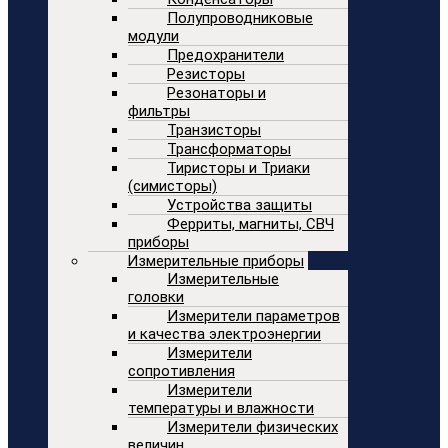
Полупроводниковые
модули
Предохранители
Резисторы
Резонаторы и
фильтры
Транзисторы
Трансформаторы
Тиристоры и Триаки
(симисторы)
Устройства защиты
Ферриты, магниты, СВЧ
приборы
Измерительные приборы
Измерительные
головки
Измерители параметров
и качества электроэнергии
Измерители
сопротивления
Измерители
температуры и влажности
Измерители физических
величин