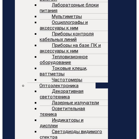
Лабораторные блоки
питания
Мультиметры
Осциллографы и
аксессуары к ним
Приборы контроля
кабельных линий
Приборы на базе ПК и
аксессуары к ним
Тепловизионное
оборудование
Токовые клещи,
ваттметры
Частотомеры
Оптоэлектроника
Декоративная
светотехника
Лазерные излучатели
Осветительная
техника
Индикаторы и
дисплеи
Светодиоды видимого
спектра