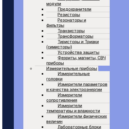
модули
Предохранители
Резисторы
Резонаторы и
фильтры
Транзисторы
Трансформаторы
Тиристоры и Триаки
(симисторы)
Устройства защиты
Ферриты, магниты, СВЧ
приборы
Измерительные приборы
Измерительные
головки
Измерители параметров
и качества электроэнергии
Измерители
сопротивления
Измерители
температуры и влажности
Измерители физических
величин
Лабораторные блоки